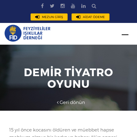
MEZUN GİRİŞ
AİDAT ÖDEME
DEMİR TİYATRO
OYUNU
Geri dönün
15 yıl önce kocasını öldüren ve müebbet hapse