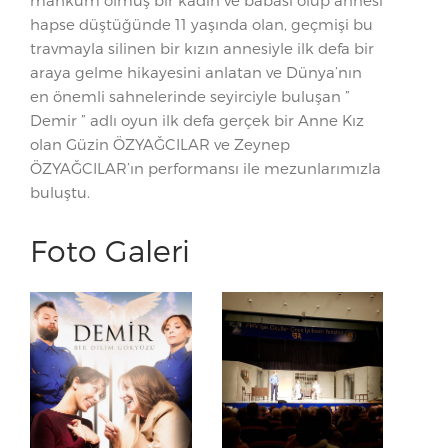
mahkum olmuş bir kadın ve babası ölüp annesi
hapse düştüğünde 11 yaşında olan, geçmişi bu
travmayla silinen bir kızın annesiyle ilk defa bir
araya gelme hikayesini anlatan ve Dünya’nın
en önemli sahnelerinde seyirciyle buluşan ”
Demir ” adlı oyun ilk defa gerçek bir Anne Kız
olan Güzin ÖZYAĞCILAR ve Zeynep
ÖZYAĞCILAR’ın performansı ile mezunlarımızla
buluştu.
Foto Galeri