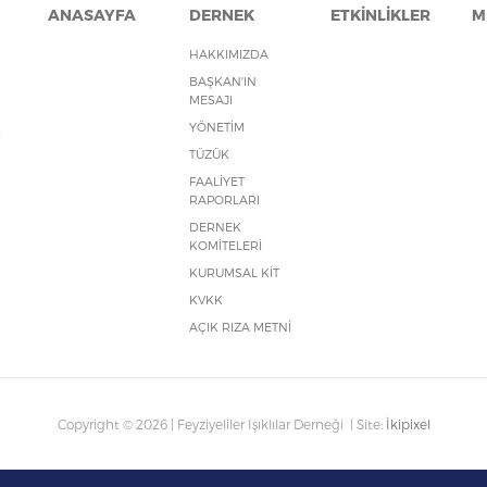
ANASAYFA
DERNEK
ETKİNLİKLER
M
HAKKIMIZDA
BAŞKAN'IN
MESAJI
YÖNETİM
ı
TÜZÜK
FAALİYET
RAPORLARI
DERNEK
KOMİTELERİ
KURUMSAL KİT
KVKK
AÇIK RIZA METNİ
Copyright © 2026 | Feyziyeliler Işıklılar Derneği | Site:
İkipixel