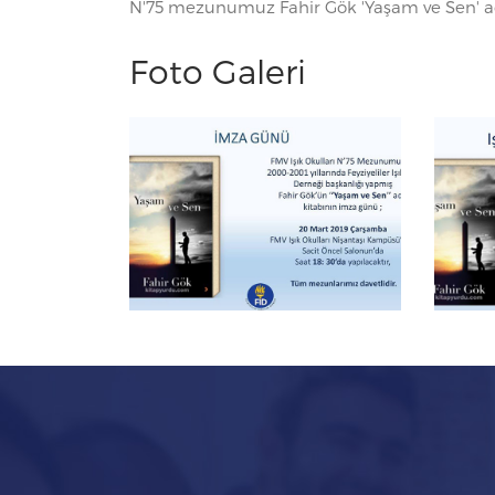
N'75 mezunumuz Fahir Gök 'Yaşam ve Sen' adlı
Foto Galeri