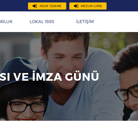
AİDAT ÖDEME
MEZUN GİRİŞ
ORLUK
LOKAL 1885
İLETİŞİM
SI VE İMZA GÜNÜ