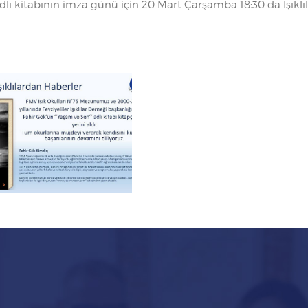
 kitabının imza günü için 20 Mart Çarşamba 18:30 da Işıklıl