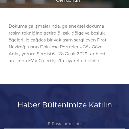
Geri dönün
Dokuma çalışmalarında, geleneksel dokuma
resim tekniğine getirdiği ışık, gölge ve boşluk
öğeleri ile çağdaş bir yaklaşım sergileyen Fırat
Neziroğlu’nun Dokuma Portreler – Göz Göze
Anlaşıyorum Sergisi 6 - 28 Ocak 2023 tarihleri
arasında FMV Galeri Işık’ta ziyaret edilebilir.
Haber Bültenimize Katılın