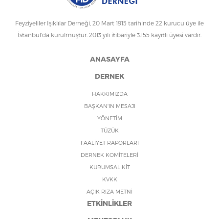
Feyziyeliler Işıklılar Derneği, 20 Mart 1915 tarihinde 22 kurucu üye ile
İstanbul'da kurulmuştur. 2013 yılı itibariyle 3.155 kayıtlı üyesi vardır.
ANASAYFA
DERNEK
HAKKIMIZDA
BAŞKAN'IN MESAJI
YÖNETİM
TÜZÜK
FAALİYET RAPORLARI
DERNEK KOMİTELERİ
KURUMSAL KİT
KVKK
AÇIK RIZA METNİ
ETKİNLİKLER