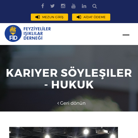
MEZUN GİRİŞ
AİDAT ÖDEME
KARIYER SÖYLEŞILER
- HUKUK
Geri dönün