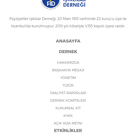
Feyziyeliler Işıklılar Derneği, 20 Mart 1915 tarihinde 22 kurucu üye ile
İstanbul'da kurulmuştur. 2013 yılı itibariyle 3.155 kayıtlı üyesi vardır.
ANASAYFA
DERNEK
HAKKIMIZDA
BAŞKAN'IN MESAJI
YÖNETİM
TÜZÜK
FAALİYET RAPORLARI
DERNEK KOMİTELERİ
KURUMSAL KİT
KVKK
AÇIK RIZA METNİ
ETKİNLİKLER