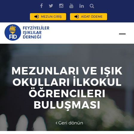
MEZUN GİRİŞ
AİDAT ÖDEME
MEZUNLARI VE IŞIK
OKULLARI İLKOKUL
ÖĞRENCILERI
BULUŞMASI
Geri dönün