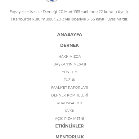
Feyziyeliler Işıklılar Derneği, 20 Mart 1915 tarihinde 22 kurucu üye ile
İstanbul'da kurulmuştur. 2013 yılı itibariyle 3.155 kayıtlı üyesi vardır.
ANASAYFA
DERNEK
HAKKIMIZDA
BAŞKAN'IN MESAJI
YÖNETİM
TÜZÜK
FAALİYET RAPORLARI
DERNEK KOMİTELERİ
KURUMSAL KİT
KVKK
AÇIK RIZA METNİ
ETKİNLİKLER
MENTORLUK