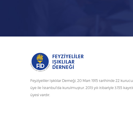
Feyziyeliler Işıklılar Derneği, 20 Mart 1915 tarihinde 22 kurucu
üye ile İstanbul'da kurulmuştur. 2013 yılı itibariyle 3.155 kayıtl
üyesi vardır.