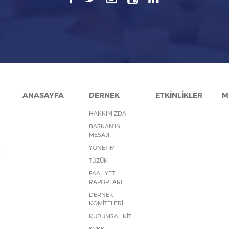
ANASAYFA
DERNEK
ETKİNLİKLER
M
HAKKIMIZDA
BAŞKAN'IN
MESAJI
YÖNETİM
ı
TÜZÜK
FAALİYET
RAPORLARI
DERNEK
KOMİTELERİ
KURUMSAL KİT
KVKK