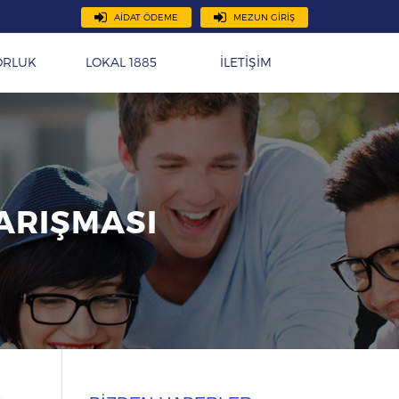
AİDAT ÖDEME
MEZUN GİRİŞ
ORLUK
LOKAL 1885
İLETİŞİM
YARIŞMASI