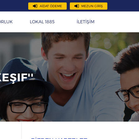
AİDAT ÖDEME
MEZUN GİRİŞ
ORLUK
LOKAL 1885
İLETİŞİM
EŞIF''