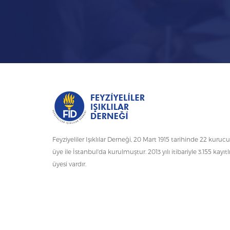
Feyziyeliler Işıklılar Derneği, 20 Mart 1915 tarihinde 22 kurucu
üye ile İstanbul'da kurulmuştur. 2013 yılı itibariyle 3.155 kayıtl
üyesi vardır.