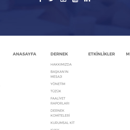
ANASAYFA
DERNEK
ETKİNLİKLER
M
HAKKIMIZDA
BAŞKAN'IN
MESAJI
YÖNETİM
ı
TÜZÜK
FAALİYET
RAPORLARI
DERNEK
KOMİTELERİ
KURUMSAL KİT
KVKK