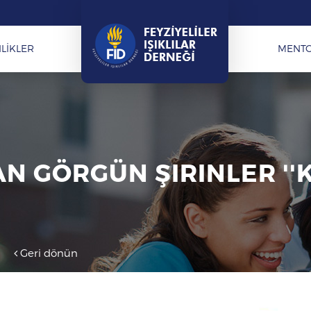
LİKLER
MENT
N GÖRGÜN ŞIRINLER ''K
Geri dönün