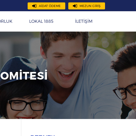
AİDAT ÖDEME
MEZUN GİRİŞ
ORLUK
LOKAL 1885
İLETİŞİM
KOMİTESİ