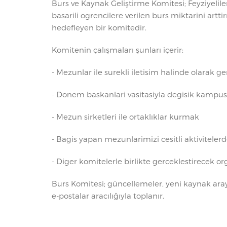
Burs ve Kaynak Geliştirme Komitesi; Feyziyeliler
basarili ogrencilere verilen burs miktarini artti
hedefleyen bir komitedir.
Komitenin çalışmaları şunları içerir:
- Mezunlar ile surekli iletisim halinde olarak g
- Donem baskanlari vasitasiyla degisik kam
- Mezun sirketleri ile ortaklıklar kurmak
- Bagis yapan mezunlarimizi cesitli aktivitele
- Diger komitelerle birlikte gerceklestirecek 
Burs Komitesi; güncellemeler, yeni kaynak aray
e-postalar aracılığıyla toplanır.