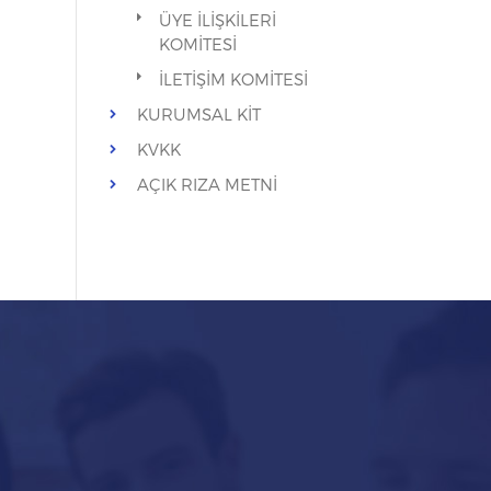
ÜYE İLİŞKİLERİ
KOMİTESİ
İLETİŞİM KOMİTESİ
KURUMSAL KİT
KVKK
AÇIK RIZA METNİ