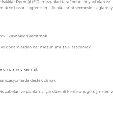
 Işıklılar Derneği (FID) mezunlari tarafindan ihtiyaci olan ve
rmak ve basarili ogrencileri Isik okullarini secmesini saglamay
erekli kaynaklari yaratmak
pus ve donemlerden her mezunumuza ulasabilmek
rde on plana cikarmak
organizasyonlarda destek olmak
is cabalari ve planlama için düzenli konferans görüşmeleri v