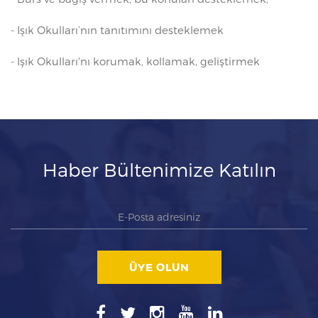
- Işık Okulları’nın tanıtımını desteklemek
- Işık Okulları'nı korumak, kollamak, geliştirmek
Haber Bültenimize Katılın
ÜYE OLUN