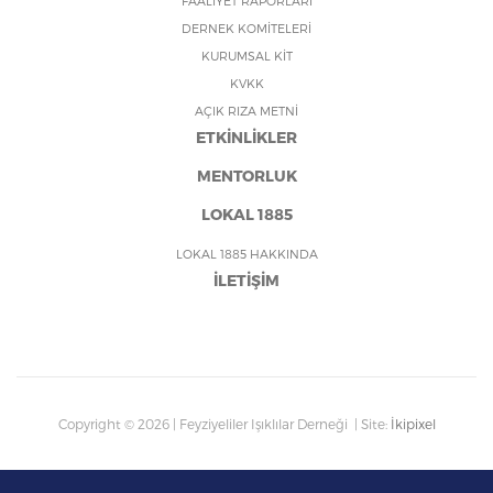
FAALİYET RAPORLARI
DERNEK KOMİTELERİ
KURUMSAL KİT
KVKK
AÇIK RIZA METNİ
ETKİNLİKLER
MENTORLUK
LOKAL 1885
LOKAL 1885 HAKKINDA
İLETİŞİM
Copyright © 2026 | Feyziyeliler Işıklılar Derneği | Site:
İkipixel